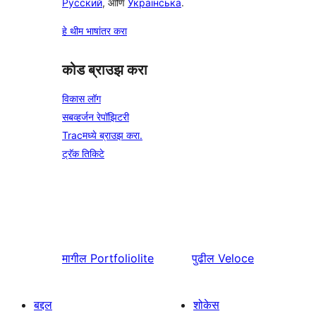
Русский
, आणि
Українська
.
हे थीम भाषांतर करा
कोड ब्राउझ करा
विकास लॉग
सबव्हर्जन रेपॉझिटरी
Tracमध्ये ब्राउझ करा.
ट्रॅक तिकिटे
मागील
Portfoliolite
पुढील
Veloce
बद्दल
शोकेस