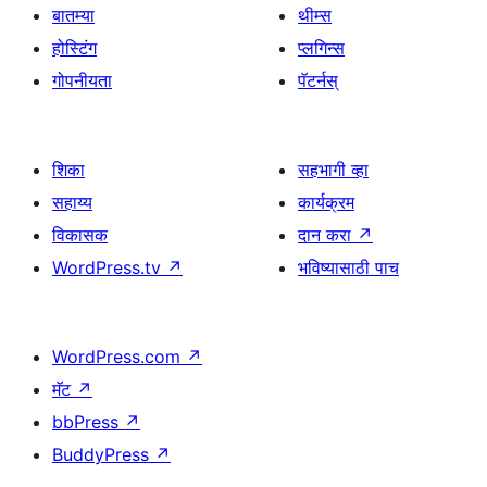
बातम्या
थीम्स
होस्टिंग
प्लगिन्स
गोपनीयता
पॅटर्नस्
शिका
सहभागी व्हा
सहाय्य
कार्यक्रम
विकासक
दान करा
↗
WordPress.tv
↗
भविष्यासाठी पाच
WordPress.com
↗
मॅट
↗
bbPress
↗
BuddyPress
↗