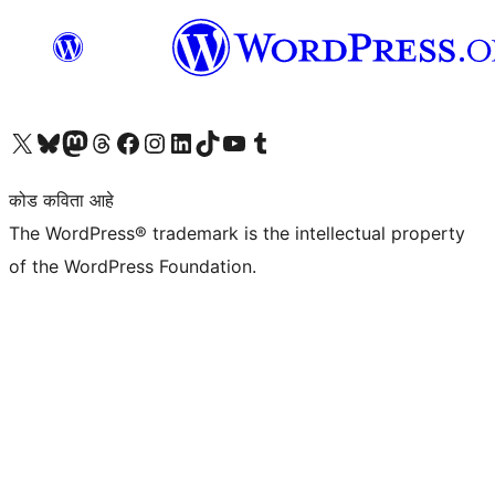
आमच्या X (एक्स) (पूर्वीचे ट्विटर) खात्याला भेट द्या
आमच्या ब्लूस्की खात्याला भेट द्या.
आमच्या Mastodon खात्याला भेट द्या.
आमच्या थ्रेड्स खात्याला भेट द्या.
आमच्या फेसबुक पेजला भेट द्या
आमच्या इंस्टाग्राम खात्याला भेट द्या
आमच्या लिंक्डइन खात्याला भेट द्या
आमच्या टिकटॉक अकाउंटला भेट द्या.
आमच्या यूट्यूब चॅनेलला भेट द्या
आमच्या टंबलर खात्याला भेट द्या.
कोड कविता आहे
The WordPress® trademark is the intellectual property
of the WordPress Foundation.