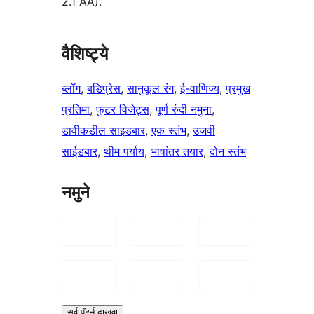
2.1 AA).
वैशिष्ट्ये
ब्लॉग
, 
बडिप्रेस
, 
सानुकूल रंग
, 
ई-वाणिज्य
, 
प्रमुख
प्रतिमा
, 
फुटर विजेट्स
, 
पूर्ण रुंदी नमुना
, 
डावीकडील साइडबार
, 
एक स्तंभ
, 
उजवी
साईडबार
, 
थीम पर्याय
, 
भाषांतर तयार
, 
दोन स्तंभ
नमुने
सर्व पॅटर्न दाखवा