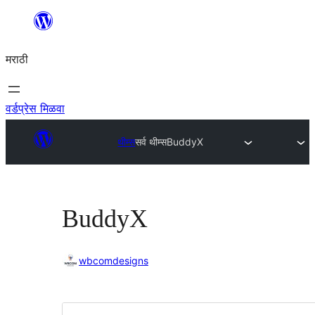
सामुग्रीवर
जा
मराठी
वर्डप्रेस मिळवा
थीम्स
सर्व थीम्स
BuddyX
BuddyX
wbcomdesigns