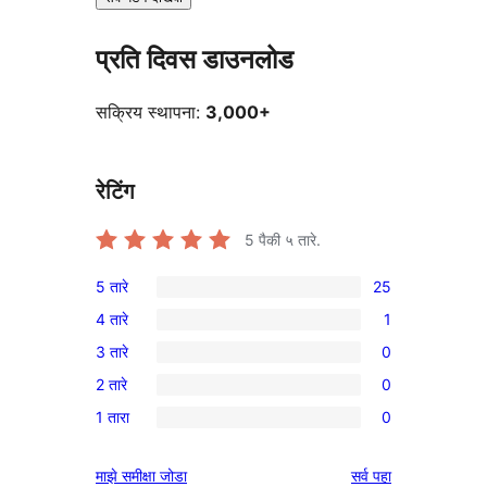
प्रति दिवस डाउनलोड
सक्रिय स्थापना:
3,000+
रेटिंग
5
पैकी ५ तारे.
5 तारे
25
25
4 तारे
1
5-
1
3 तारे
0
तारांकित
4-
0
परीक्षणे
2 तारे
0
तारांकित
3-
0
पुनरावलोकन
1 तारा
0
तारांकित
2-
0
परीक्षणे
तारांकित
1-
पुनरावलोकने
माझे समीक्षा जोडा
सर्व
पहा
परीक्षणे
तारांकित