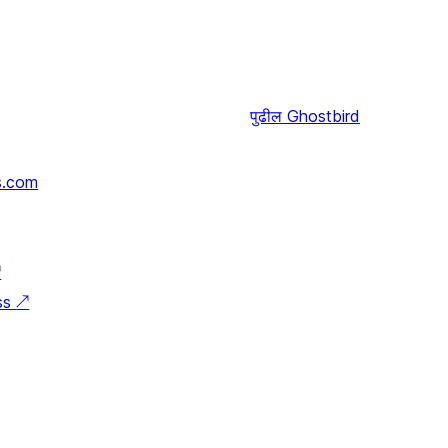
पुढील
Ghostbird
s.com
↗
ss
↗