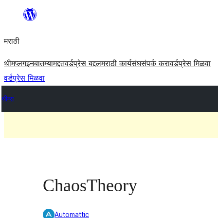
सामुग्रीवर
जा
मराठी
थीम
प्लगइन
बातम्या
मद्दत
वर्डप्रेस बद्दल
मराठी कार्यसंघ
संपर्क करा
वर्डप्रेस मिळवा
वर्डप्रेस मिळवा
थीम्स
ChaosTheory
Automattic