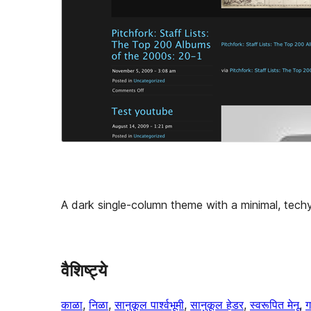
A dark single-column theme with a minimal, techy
वैशिष्ट्ये
काळा
, 
निळा
, 
सानुकूल पार्श्वभूमी
, 
सानुकूल हेडर
, 
स्वरूपित मेनू
, 
ग