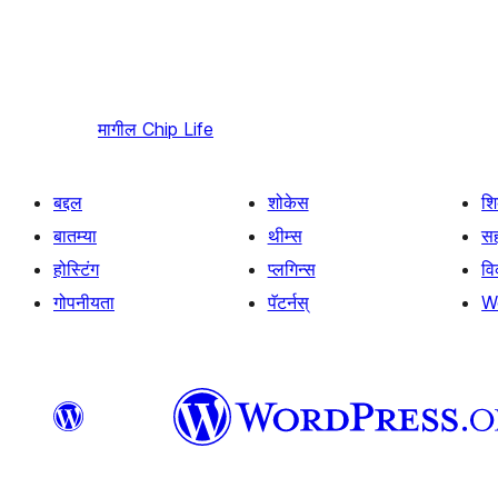
मागील
Chip Life
बद्दल
शोकेस
श
बातम्या
थीम्स
सह
होस्टिंग
प्लगिन्स
व
गोपनीयता
पॅटर्नस्
W