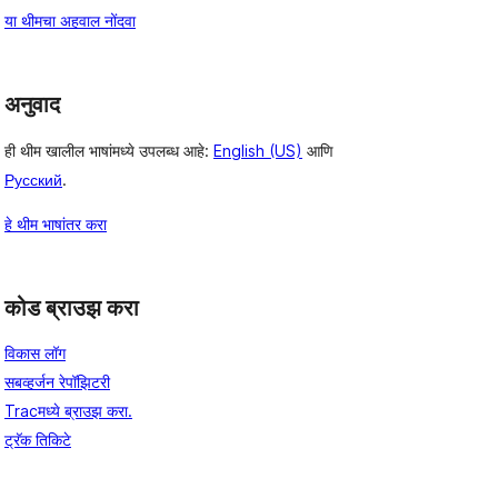
या थीमचा अहवाल नोंदवा
अनुवाद
ही थीम खालील भाषांमध्ये उपलब्ध आहे:
English (US)
आणि
Русский
.
हे थीम भाषांतर करा
कोड ब्राउझ करा
विकास लॉग
सबव्हर्जन रेपॉझिटरी
Tracमध्ये ब्राउझ करा.
ट्रॅक तिकिटे