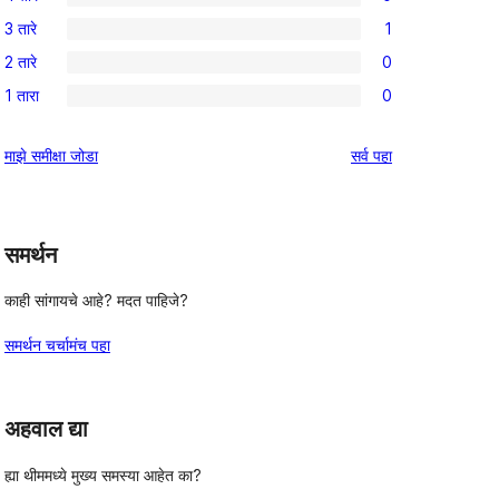
5-
0
3 तारे
1
तारांकित
4-
1
पुनरावलोकन
2 तारे
0
तारांकित
3-
0
परीक्षणे
1 तारा
0
तारांकित
2-
0
पुनरावलोकन
तारांकित
1-
पुनरावलोकने
माझे समीक्षा जोडा
सर्व
पहा
परीक्षणे
तारांकित
परीक्षणे
समर्थन
काही सांगायचे आहे? मदत पाहिजे?
समर्थन चर्चामंच पहा
अहवाल द्या
ह्या थीममध्ये मुख्य समस्या आहेत का?