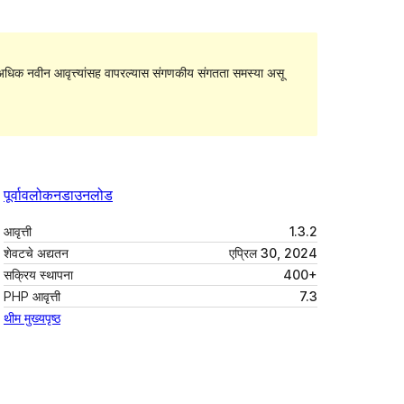
धिक नवीन आवृत्त्यांसह वापरल्यास संगणकीय संगतता समस्या असू
पूर्वावलोकन
डाउनलोड
आवृत्ती
1.3.2
शेवटचे अद्यतन
एप्रिल 30, 2024
सक्रिय स्थापना
400+
PHP आवृत्ती
7.3
थीम मुख्यपृष्ठ