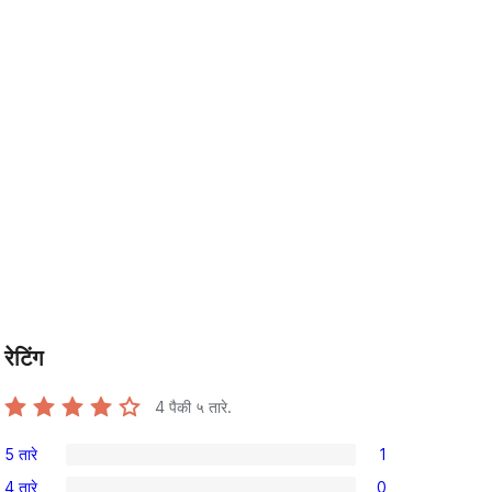
रेटिंग
4
पैकी ५ तारे.
5 तारे
1
1
4 तारे
0