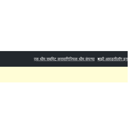
एक थीम सबमिट करा
वाणिज्यिक थीम कंपन्या
माझी आवडती
लॉग इन