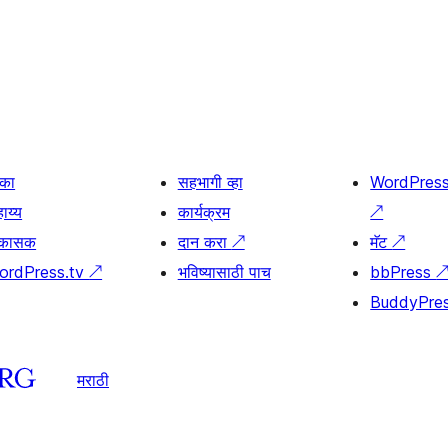
िका
सहभागी व्हा
WordPres
ाय्य
कार्यक्रम
↗
िकासक
दान करा
↗
मॅट
↗
ordPress.tv
↗
भविष्यासाठी पाच
bbPress
BuddyPre
मराठी