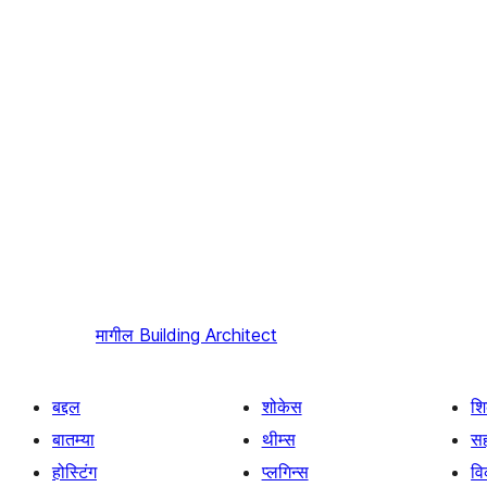
मागील
Building Architect
बद्दल
शोकेस
श
बातम्या
थीम्स
सह
होस्टिंग
प्लगिन्स
व