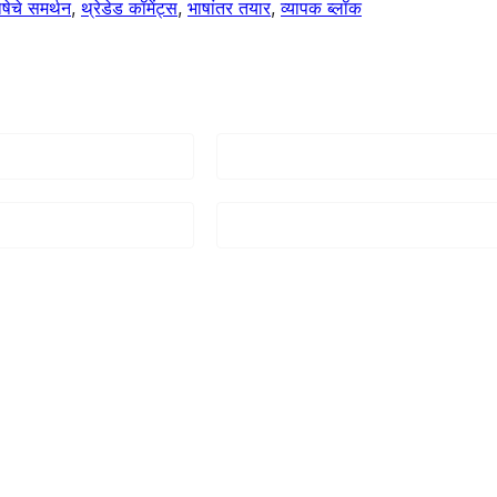
ेचे समर्थन
, 
थ्रेडेड कॉमेंट्स
, 
भाषांतर तयार
, 
व्यापक ब्लॉक