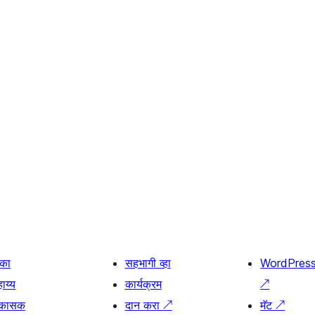
िका
सहभागी व्हा
WordPres
ाय्य
कार्यक्रम
↗
िकासक
दान करा
↗
मॅट
↗