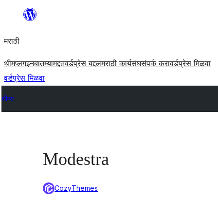
सामुग्रीवर
जा
मराठी
थीम
प्लगइन
बातम्या
मद्दत
वर्डप्रेस बद्दल
मराठी कार्यसंघ
संपर्क करा
वर्डप्रेस मिळवा
वर्डप्रेस मिळवा
थीम्स
Modestra
CozyThemes