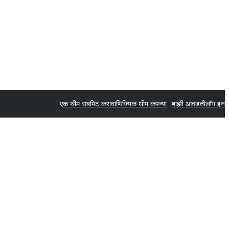
एक थीम सबमिट करा
वाणिज्यिक थीम कंपन्या
माझी आवडती
लॉग इन