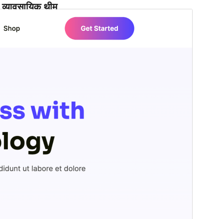
व्यावसायिक थीम
ही थीम मुक्त आहे परंतु अतिरिक्त पैशांचे वाणिज्यिक अपग्रेड किंवा
समर्थन प्रदान करते.
सपोर्ट पाहा
पूर्वावलोकन
डाउनलोड
आवृत्ती
1.0.1
शेवटचे अद्यतन
नोव्हेंबर 18, 2024
सक्रिय स्थापना
300+
वर्डप्रेस आवृत्ती
5.9
PHP आवृत्ती
7.0
थीम मुख्यपृष्ठ