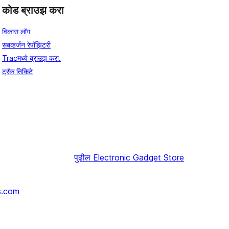
कोड ब्राउझ करा
विकास लॉग
सबव्हर्जन रेपॉझिटरी
Tracमध्ये ब्राउझ करा.
ट्रॅक तिकिटे
पुढील
Electronic Gadget Store
s.com