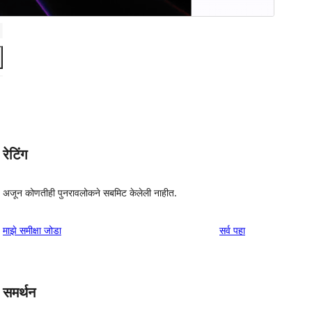
रेटिंग
अजून कोणतीही पुनरावलोकने सबमिट केलेली नाहीत.
पुनरावलोकने
माझे समीक्षा जोडा
सर्व
पहा
समर्थन