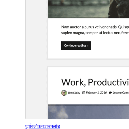
पूर्वावलोकन
डाउनलोड