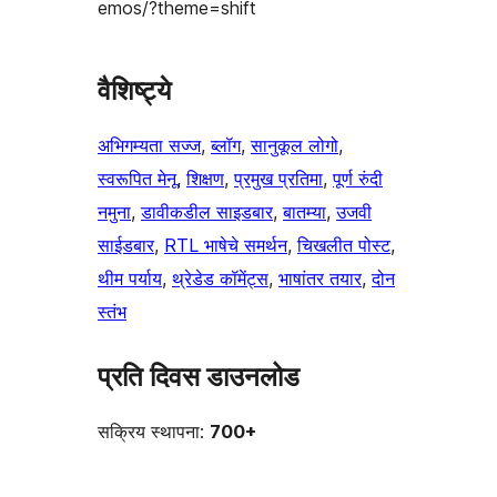
emos/?theme=shift
वैशिष्ट्ये
अभिगम्यता सज्ज
, 
ब्लॉग
, 
सानुकूल लोगो
, 
स्वरूपित मेनू
, 
शिक्षण
, 
प्रमुख प्रतिमा
, 
पूर्ण रुंदी
नमुना
, 
डावीकडील साइडबार
, 
बातम्या
, 
उजवी
साईडबार
, 
RTL भाषेचे समर्थन
, 
चिखलीत पोस्ट
, 
थीम पर्याय
, 
थ्रेडेड कॉमेंट्स
, 
भाषांतर तयार
, 
दोन
स्तंभ
प्रति दिवस डाउनलोड
सक्रिय स्थापना:
700+