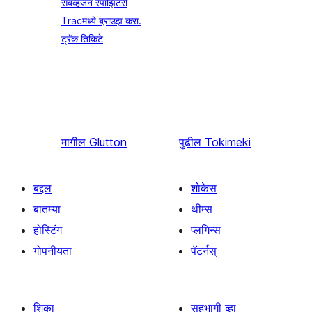
सबव्हर्जन रेपॉझिटरी
Tracमध्ये ब्राउझ करा.
ट्रॅक तिकिटे
मागील
Glutton
पुढील
Tokimeki
बद्दल
शोकेस
बातम्या
थीम्स
होस्टिंग
प्लगिन्स
गोपनीयता
पॅटर्नस्
शिका
सहभागी व्हा