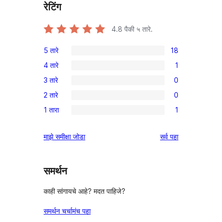
रेटिंग
4.8
पैकी ५ तारे.
5 तारे
18
18
4 तारे
1
5-
1
3 तारे
0
तारांकित
4-
0
परीक्षणे
2 तारे
0
तारांकित
3-
0
पुनरावलोकन
1 तारा
1
तारांकित
2-
1
परीक्षणे
तारांकित
1-
पुनरावलोकने
माझे समीक्षा जोडा
सर्व
पहा
परीक्षणे
तारांकित
पुनरावलोकन
समर्थन
काही सांगायचे आहे? मदत पाहिजे?
समर्थन चर्चामंच पहा