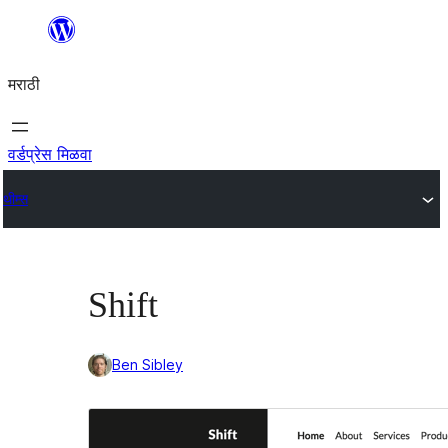
सामुग्रीवर
जा
मराठी
वर्डप्रेस मिळवा
थीम्स
Shift
Ben Sibley