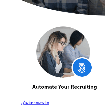
पूर्वावलोकन
डाउनलोड