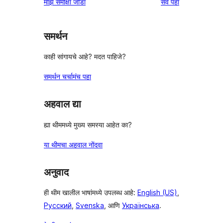
पुनरावलोकने
माझे समीक्षा जोडा
सर्व
पहा
परीक्षणे
तारांकित
परीक्षणे
समर्थन
काही सांगायचे आहे? मदत पाहिजे?
समर्थन चर्चामंच पहा
अहवाल द्या
ह्या थीममध्ये मुख्य समस्या आहेत का?
या थीमचा अहवाल नोंदवा
अनुवाद
ही थीम खालील भाषांमध्ये उपलब्ध आहे:
English (US)
,
Русский
,
Svenska
, आणि
Українська
.