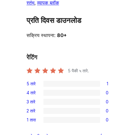
स्तंभ
, 
व्यापक ब्लॉक
प्रति दिवस डाउनलोड
सक्रिय स्थापना:
80+
रेटिंग
5
पैकी ५ तारे.
5 तारे
1
1
4 तारे
0
5-
0
3 तारे
0
तारांकित
4-
0
पुनरावलोकन
2 तारे
0
तारांकित
3-
0
परीक्षणे
1 तारा
0
तारांकित
2-
0
परीक्षणे
तारांकित
1-