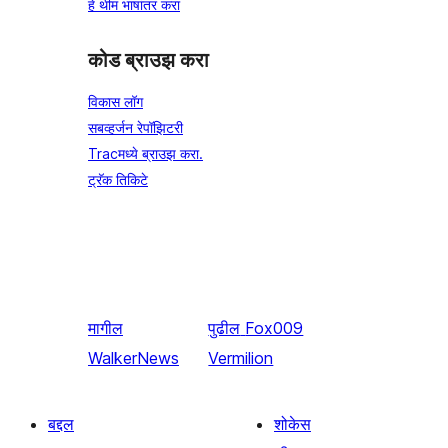
हे थीम भाषांतर करा
कोड ब्राउझ करा
विकास लॉग
सबव्हर्जन रेपॉझिटरी
Tracमध्ये ब्राउझ करा.
ट्रॅक तिकिटे
मागील
पुढील
Fox009
WalkerNews
Vermilion
बद्दल
शोकेस