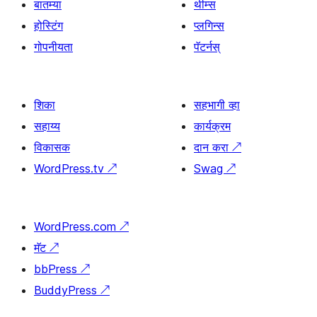
बातम्या
थीम्स
होस्टिंग
प्लगिन्स
गोपनीयता
पॅटर्नस्
शिका
सहभागी व्हा
सहाय्य
कार्यक्रम
विकासक
दान करा
↗
WordPress.tv
↗
Swag
↗
WordPress.com
↗
मॅट
↗
bbPress
↗
BuddyPress
↗