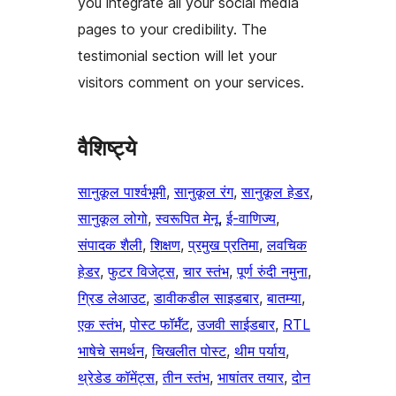
you integrate all your social media
pages to your credibility. The
testimonial section will let your
visitors comment on your services.
वैशिष्ट्ये
सानुकूल पार्श्वभूमी
, 
सानुकूल रंग
, 
सानुकूल हेडर
, 
सानुकूल लोगो
, 
स्वरूपित मेनू
, 
ई-वाणिज्य
, 
संपादक शैली
, 
शिक्षण
, 
प्रमुख प्रतिमा
, 
लवचिक
हेडर
, 
फुटर विजेट्स
, 
चार स्तंभ
, 
पूर्ण रुंदी नमुना
, 
ग्रिड लेआउट
, 
डावीकडील साइडबार
, 
बातम्या
, 
एक स्तंभ
, 
पोस्ट फॉर्मॅट
, 
उजवी साईडबार
, 
RTL
भाषेचे समर्थन
, 
चिखलीत पोस्ट
, 
थीम पर्याय
, 
थ्रेडेड कॉमेंट्स
, 
तीन स्तंभ
, 
भाषांतर तयार
, 
दोन