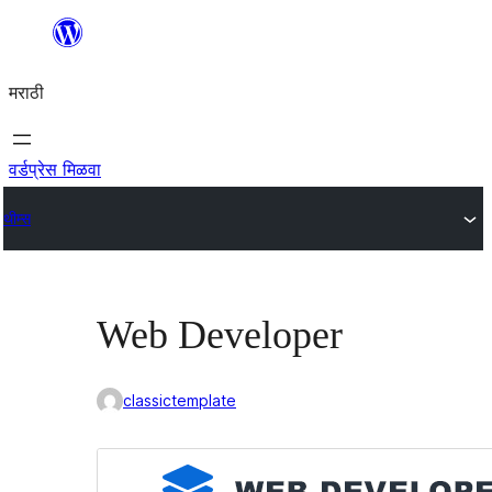
सामुग्रीवर
जा
मराठी
वर्डप्रेस मिळवा
थीम्स
Web Developer
classictemplate