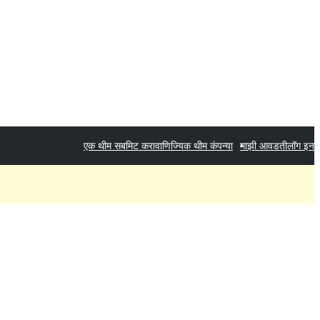
एक थीम सबमिट करा
वाणिज्यिक थीम कंपन्या
माझी आवडती
लॉग इन