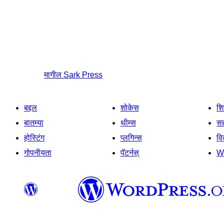
मागील
Sark Press
बद्दल
शोकेस
श
बातम्या
थीम्स
सह
होस्टिंग
प्लगिन्स
व
गोपनीयता
पॅटर्नस्
W