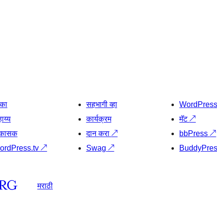
िका
सहभागी व्हा
WordPres
ाय्य
कार्यक्रम
मॅट
↗
िकासक
दान करा
↗
bbPress
↗
ordPress.tv
↗
Swag
↗
BuddyPre
मराठी