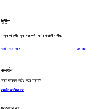
रेटिंग
r
अजून कोणतीही पुनरावलोकने सबमिट केलेली नाहीत.
पुनरावलोकने
माझे समीक्षा जोडा
सर्व
पहा
समर्थन
काही सांगायचे आहे? मदत पाहिजे?
समर्थन चर्चामंच पहा
अहवाल द्या