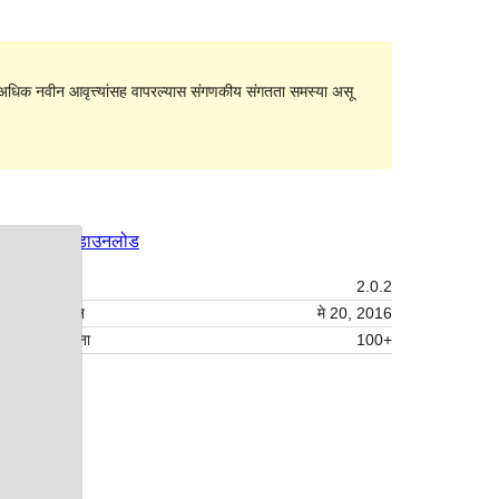
धिक नवीन आवृत्त्यांसह वापरल्यास संगणकीय संगतता समस्या असू
पूर्वावलोकन
डाउनलोड
आवृत्ती
2.0.2
शेवटचे अद्यतन
मे 20, 2016
सक्रिय स्थापना
100+
थीम मुख्यपृष्ठ