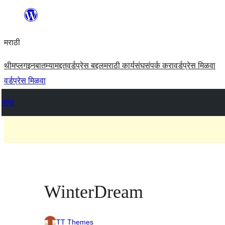
सामुग्रीवर
जा
मराठी
थीम
प्लगइन
बातम्या
मद्दत
वर्डप्रेस बद्दल
मराठी कार्यसंघ
संपर्क करा
वर्डप्रेस मिळवा
वर्डप्रेस मिळवा
थीम्स
WinterDream
TT Themes