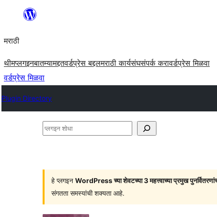
सामुग्रीवर
जा
मराठी
थीम
प्लगइन
बातम्या
मद्दत
वर्डप्रेस बद्दल
मराठी कार्यसंघ
संपर्क करा
वर्डप्रेस मिळवा
वर्डप्रेस मिळवा
Plugin Directory
प्लगइन
शोधा
हे प्लगइन
WordPress च्या शेवटच्या 3 महत्त्वाच्या प्रमुख पुनर्वितरणां
संगतता समस्यांची शक्यता आहे.