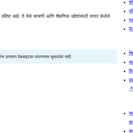
श
थी
्दिष्ट आहे. ते येथे चाचणी आणि शैक्षणिक उद्देशांसाठी सादर केलेले
प्
पॅट
श
्यांना उत्पादन वेबसाइटवर वापरण्यास सुचवलेले नाही.
सह
व
W
स
व्ह
का