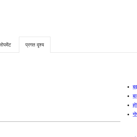
लोपमेंट
प्रगत दृश्य
बद
बा
हो
गो