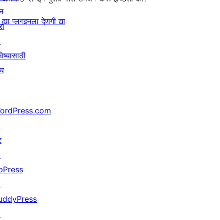
न
ह्या प्लगइनला देणगी द्या
रा
↗
िष्यासाठी
ाच
ordPress.com
↗
ट
↗
bPress
↗
uddyPress
↗