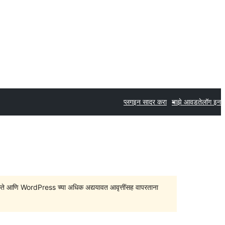
प्लगइन सादर करा
माझे आवडते
लॉग इन
सु शकते आणि WordPress च्या अधिक अद्ययावत आवृत्तींसह वापरताना