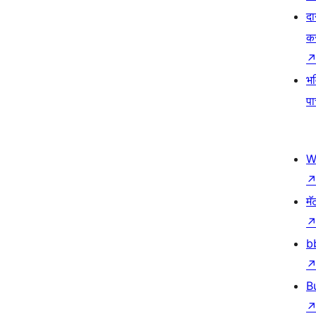
दा
क
भव
प
W
मॅ
b
B