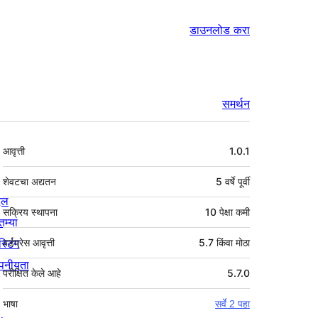
डाउनलोड करा
समर्थन
मेटा
आवृत्ती
1.0.1
शेवटचा अद्यतन
5 वर्षे
पूर्वी
्दल
सक्रिय स्थापना
10 पेक्षा कमी
तम्या
स्टिंग
वर्डप्रेस आवृत्ती
5.7 किंवा मोठा
पनीयता
परीक्षित केले आहे
5.7.0
भाषा
सर्वे 2 पहा